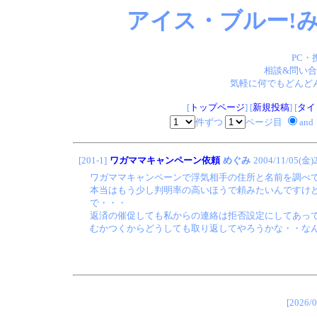
アイス・ブルー!み
PC・
相談&問い合
気軽に何でもどんどん
[
トップページ
] [
新規投稿
] [
タイ
件ずつ
ページ目
and
[201-1]
ワガママキャンペーン依頼
めぐみ
2004/11/05(金)
ワガママキャンペーンで浮気相手の住所と名前を調べ
本当はもう少し判明率の高いほうで頼みたいんですけ
で・・・
返済の催促しても私からの連絡は拒否設定にしてあっ
むかつくからどうしても取り返してやろうかな・・な
[202