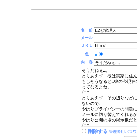
名 前
メール
ＵＲＬ
色
■
内 容
削除する
管理者用パスワ