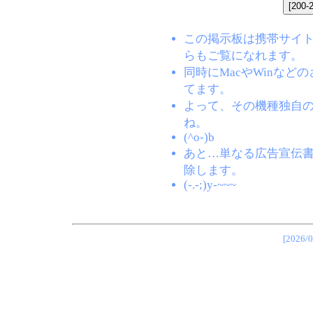
この掲示板は携帯サイト(EZW
らもご覧になれます。
同時にMacやWinな
てます。
よって、その機種独自
ね。
(^o-)b
あと…単なる広告宣伝
除します。
(-.-;)y-~~~
[202