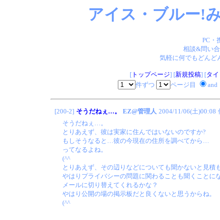
アイス・ブルー!み
PC・
相談&問い合
気軽に何でもどんどん
[
トップページ
] [
新規投稿
] [
タイ
件ずつ
ページ目
and
[200-2]
そうだねぇ…。
EZ@管理人
2004/11/06(土)00:08
そうだねぇ…。
とりあえず、彼は実家に住んではいないのですか?
もしそうなると…彼の今現在の住所を調べてから…
ってなるよね。
(^^ゞ
とりあえず、その辺りなどについても聞かないと見積
やはりプライバシーの問題に関わることも聞くことに
メールに切り替えてくれるかな？
やはり公開の場の掲示板だと良くないと思うからね。
(^^ゞ