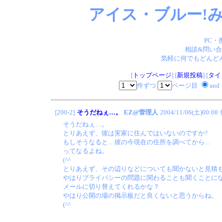
アイス・ブルー!み
PC・
相談&問い合
気軽に何でもどんどん
[
トップページ
] [
新規投稿
] [
タイ
件ずつ
ページ目
and
[200-2]
そうだねぇ…。
EZ@管理人
2004/11/06(土)00:08
そうだねぇ…。
とりあえず、彼は実家に住んではいないのですか?
もしそうなると…彼の今現在の住所を調べてから…
ってなるよね。
(^^ゞ
とりあえず、その辺りなどについても聞かないと見積
やはりプライバシーの問題に関わることも聞くことに
メールに切り替えてくれるかな？
やはり公開の場の掲示板だと良くないと思うからね。
(^^ゞ