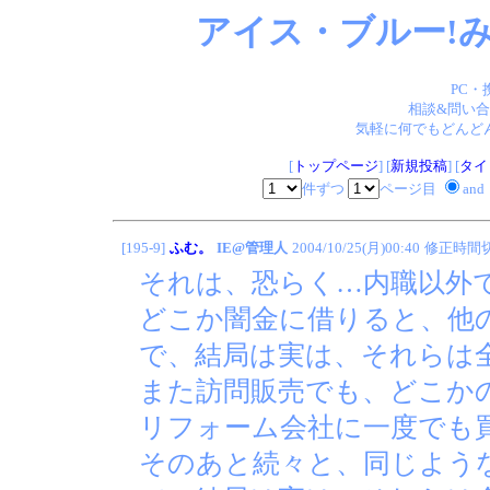
アイス・ブルー!み
PC・
相談&問い合
気軽に何でもどんどん
[
トップページ
] [
新規投稿
] [
タイ
件ずつ
ページ目
and
[195-9]
ふむ。
IE@管理人
2004/10/25(月)00:40
修正時間
それは、恐らく…内職以外
どこか闇金に借りると、他
で、結局は実は、それらは
また訪問販売でも、どこか
リフォーム会社に一度でも
そのあと続々と、同じよう