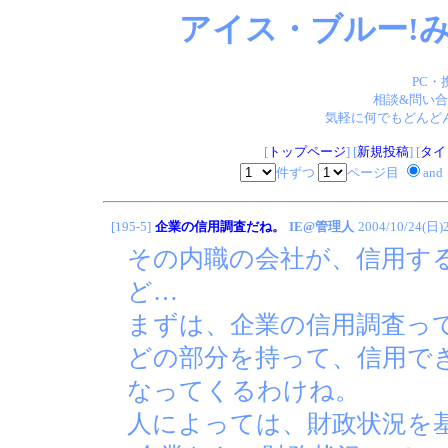
アイス・ブルー!み
PC・
相談&問い合
気軽に何でもどんどん
[
トップページ
] [
新規投稿
] [
タイ
件ずつ
ページ目
and
[195-5]
企業の信用調査だね。
IE@管理人
2004/10/24(日)
その内職の会社が、信用す
ど…
まずは、企業の信用調査っ
どの部分を持って、信用で
なってくるわけね。
人によっては、財政状況を