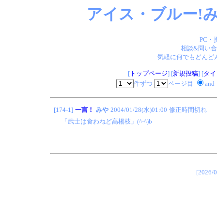
アイス・ブルー!み
PC・
相談&問い合
気軽に何でもどんどん
[
トップページ
] [
新規投稿
] [
タイ
件ずつ
ページ目
and
[174-1]
一言！
みや
2004/01/28(水)01:00
修正時間切れ
「武士は食わねど高楊枝」(^-^)b
[202