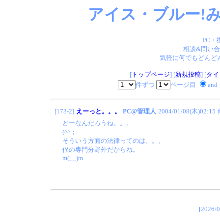
アイス・ブルー!み
PC・
相談&問い合
気軽に何でもどんどん
[
トップページ
] [
新規投稿
] [
タイ
件ずつ
ページ目
and
[173-2]
えーっと。。。
PC@管理人
2004/01/08(木)02:15
どーなんだろうね。。。
(^^；
そういう方面の法律ってのは。。。
僕の専門分野外だからね。
m(__)m
[202