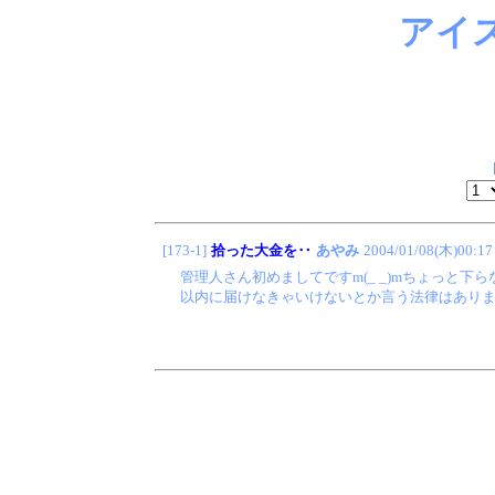
アイ
[173-1]
拾った大金を‥
あやみ
2004/01/08(木)00:17
管理人さん初めましてですm(_ _)mちょっと
以内に届けなきゃいけないとか言う法律はあります