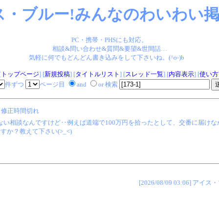
ス・ブルー!みんなのわいわい掲示
PC・携帯・PHSにも対応。
相談&問い合わせ&質問&要望&世間話…
気軽に何でもどんどん書き込みをして下さいね。(^o-)b
[
トップページ
] [
新規投稿
] [
タイトルリスト
] [
スレッド一覧
] [
内容表示
] [
使い方
件ずつ
ページ目
and
or 検索
修正時間切れ
下らない相談なんですけど‥例えば道端で100万円を拾ったとして、交番に届
か？教えて下さい(>_<)
[2026/08/09 03:06]