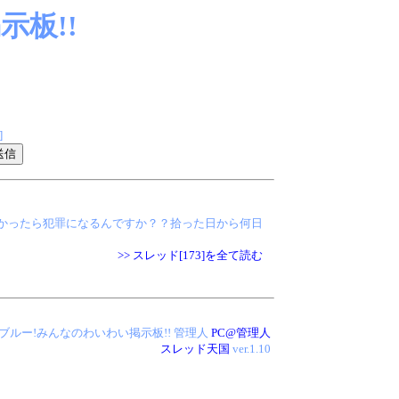
板!!
]
けなかったら犯罪になるんですか？？拾った日から何日
>> スレッド[173]を全て読む
 アイス・ブルー!みんなのわいわい掲示板!!
管理人
PC@管理人
スレッド天国
ver.1.10