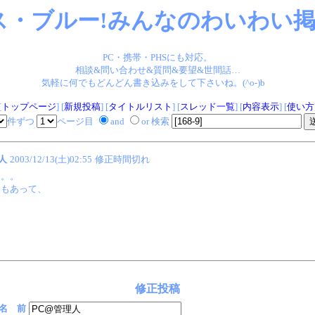
ス・ブルー!みんなのわいわい掲示
PC・携帯・PHSにも対応。
相談&問い合わせ&質問&要望&世間話…
気軽に何でもどんどん書き込みをして下さいね。(^o-)b
[
トップページ
] [
新規投稿
] [
タイトルリスト
] [
スレッド一覧
] [
内容表示
] [
使い方
件ずつ
ページ目
and
or 検索
人
2003/12/13(土)02:55
修正時間切れ
。。。
ともあって、
修正投稿
名 前