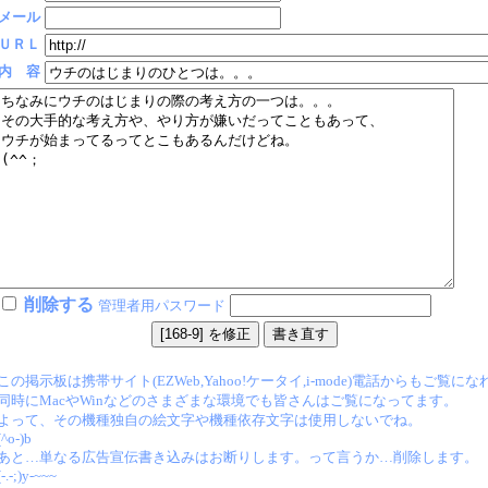
メール
ＵＲＬ
内 容
削除する
管理者用パスワード
この掲示板は携帯サイト(EZWeb,Yahoo!ケータイ,i-mode)電話からもご覧に
同時にMacやWinなどのさまざまな環境でも皆さんはご覧になってます。
よって、その機種独自の絵文字や機種依存文字は使用しないでね。
(^o-)b
あと…単なる広告宣伝書き込みはお断りします。って言うか…削除します。
(-.-;)y-~~~