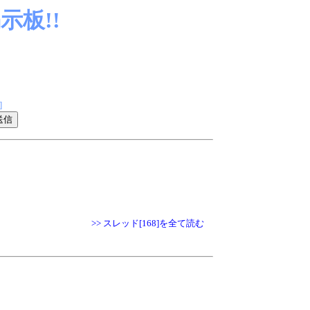
板!!
]
>> スレッド[168]を全て読む