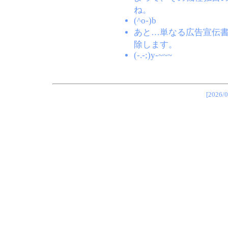
ね。
(^o-)b
あと…単なる広告宣伝
除します。
(-.-;)y-~~~
[202