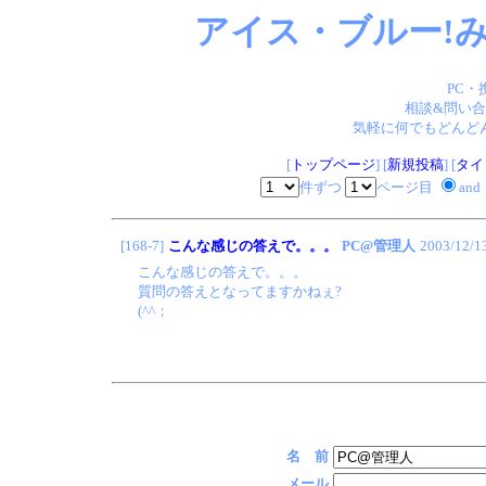
アイス・ブルー!み
PC・
相談&問い合
気軽に何でもどんどん
[
トップページ
] [
新規投稿
] [
タイ
件ずつ
ページ目
and
[168-7]
こんな感じの答えで。。。
PC@管理人
2003/12/1
こんな感じの答えで。。。
質問の答えとなってますかねぇ?
(^^；
名 前
メール