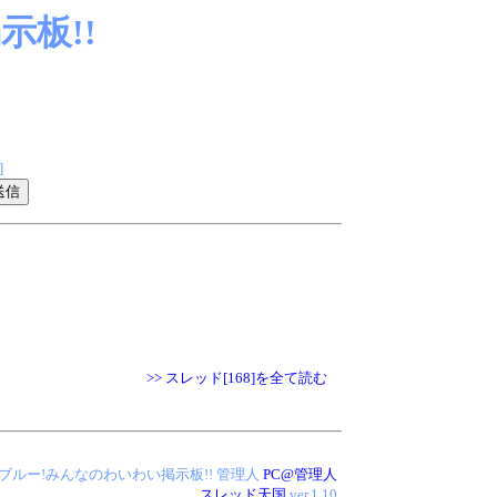
板!!
]
>> スレッド[168]を全て読む
 アイス・ブルー!みんなのわいわい掲示板!!
管理人
PC@管理人
スレッド天国
ver.1.10