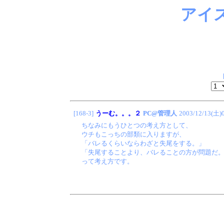
アイ
[168-3]
うーむ。。。２
PC@管理人
2003/12/13(土)
ちなみにもうひとつの考え方として、
ウチもこっちの部類に入りますが、
「バレるくらいならわざと失尾をする。」
「失尾することより、バレることの方が問題だ
って考え方です。