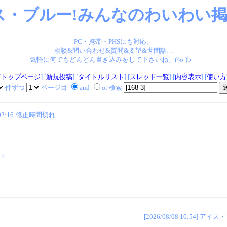
ス・ブルー!みんなのわいわい掲示
PC・携帯・PHSにも対応。
相談&問い合わせ&質問&要望&世間話…
気軽に何でもどんどん書き込みをして下さいね。(^o-)b
[
トップページ
] [
新規投稿
] [
タイトルリスト
] [
スレッド一覧
] [
内容表示
] [
使い方
件ずつ
ページ目
and
or 検索
02:16
修正時間切れ
。」
[2026/08/08 10:54]