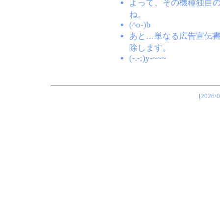
よって、その機種独自
ね。
(^o-)b
あと…単なる広告宣伝
除します。
(-.-;)y-~~~
[202