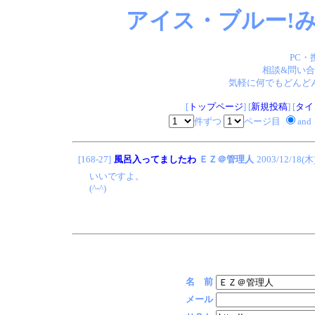
アイス・ブルー!み
PC・
相談&問い合
気軽に何でもどんどん
[
トップページ
] [
新規投稿
] [
タイ
件ずつ
ページ目
and
[168-27]
風呂入ってましたわ
ＥＺ＠管理人
2003/12/18(木
いいですよ。
(^-^)
名 前
メール