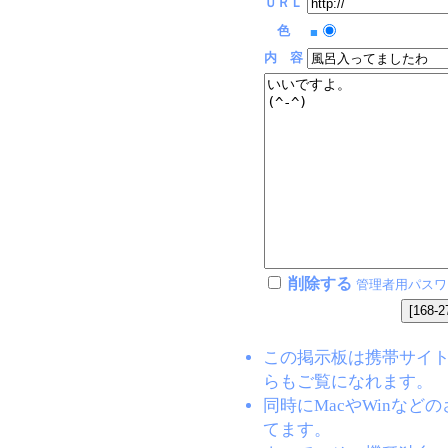
ＵＲＬ
色
■
内 容
削除する
管理者用パスワ
この掲示板は携帯サイト(EZW
らもご覧になれます。
同時にMacやWinな
てます。