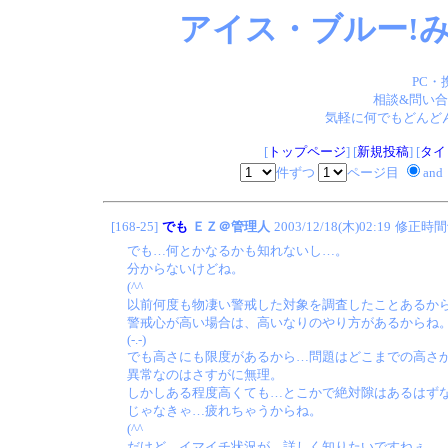
アイス・ブルー!み
PC・
相談&問い合
気軽に何でもどんどん
[
トップページ
] [
新規投稿
] [
タイ
件ずつ
ページ目
and
[168-25]
でも
ＥＺ＠管理人
2003/12/18(木)02:19
修正時間
でも…何とかなるかも知れないし…。
分からないけどね。
(^^ゞ
以前何度も物凄い警戒した対象を調査したことあるか
警戒心が高い場合は、高いなりのやり方があるからね
(-.-)
でも高さにも限度があるから…問題はどこまでの高さ
異常なのはさすがに無理。
しかしある程度高くても…とこかで絶対隙はあるはず
じゃなきゃ…疲れちゃうからね。
(^^ゞ
だけど…イマイチ状況が…詳しく知りたいですねぇ…