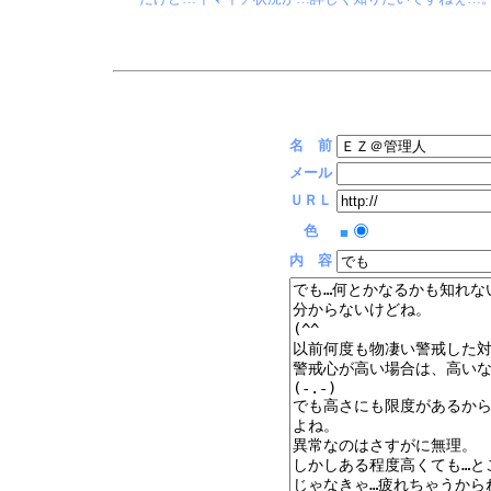
名 前
メール
ＵＲＬ
色
■
内 容