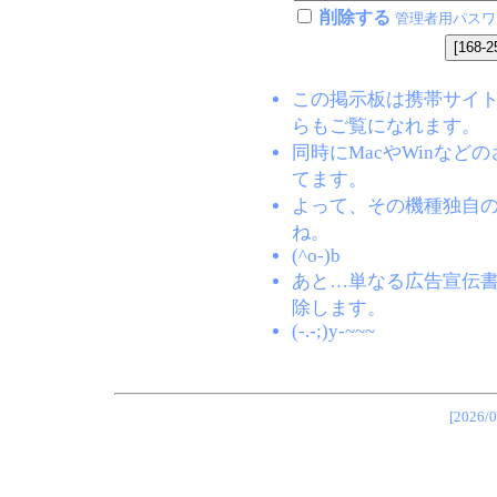
削除する
管理者用パスワ
この掲示板は携帯サイト(EZW
らもご覧になれます。
同時にMacやWinな
てます。
よって、その機種独自
ね。
(^o-)b
あと…単なる広告宣伝
除します。
(-.-;)y-~~~
[202