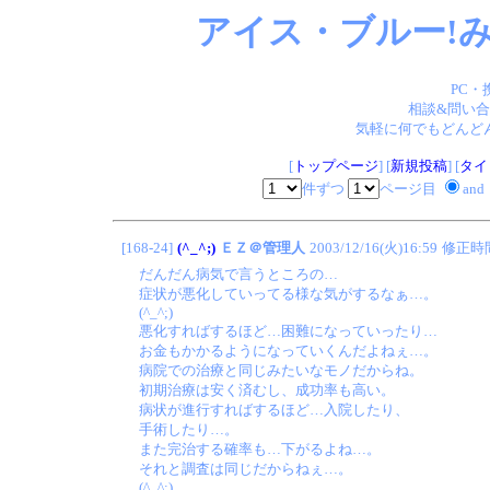
アイス・ブルー!み
PC・
相談&問い合
気軽に何でもどんどん
[
トップページ
] [
新規投稿
] [
タイ
件ずつ
ページ目
and
[168-24]
(^_^;)
ＥＺ＠管理人
2003/12/16(火)16:59
修正時
だんだん病気で言うところの…
症状が悪化していってる様な気がするなぁ…。
(^_^;)
悪化すればするほど…困難になっていったり…
お金もかかるようになっていくんだよねぇ…。
病院での治療と同じみたいなモノだからね。
初期治療は安く済むし、成功率も高い。
病状が進行すればするほど…入院したり、
手術したり…。
また完治する確率も…下がるよね…。
それと調査は同じだからねぇ…。
(^_^;)