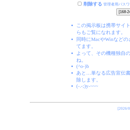
削除する
管理者用パスワ
この掲示板は携帯サイト(EZW
らもご覧になれます。
同時にMacやWinな
てます。
よって、その機種独自
ね。
(^o-)b
あと…単なる広告宣伝
除します。
(-.-;)y-~~~
[202