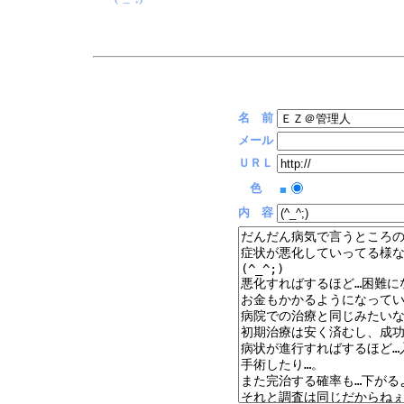
名 前
メール
ＵＲＬ
色
■
内 容