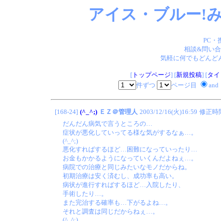
アイス・ブルー!み
PC・
相談&問い合
気軽に何でもどんどん
[
トップページ
] [
新規投稿
] [
タイ
件ずつ
ページ目
and
[168-24]
(^_^;)
ＥＺ＠管理人
2003/12/16(火)16:59
修正時
だんだん病気で言うところの…
症状が悪化していってる様な気がするなぁ…。
(^_^;)
悪化すればするほど…困難になっていったり…
お金もかかるようになっていくんだよねぇ…。
病院での治療と同じみたいなモノだからね。
初期治療は安く済むし、成功率も高い。
病状が進行すればするほど…入院したり、
手術したり…。
また完治する確率も…下がるよね…。
それと調査は同じだからねぇ…。
(^_^;)