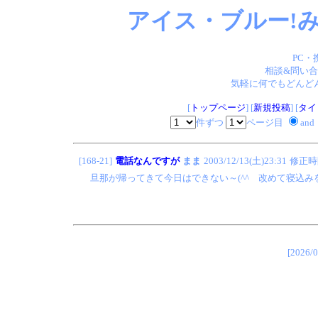
アイス・ブルー!み
PC・
相談&問い合
気軽に何でもどんどん
[
トップページ
] [
新規投稿
] [
タイ
件ずつ
ページ目
and
[168-21]
電話なんですが
まま
2003/12/13(土)23:31
修正時
旦那が帰ってきて今日はできない～(^^ゞ改めて寝込みを襲
[202