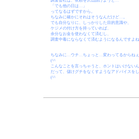
調査会社は、依頼を沢山請けようと…
「でも他の日は…」
ってなるはずですから。
ちなみに確かにそれはそうなんだけど…。
でも自分なりに、しっかりした目的意識や、
ケジメの付け方を持っていれば、
余分なお金を使わなくて済むし、
調査中毒にならなくて済むようになるんですよ
ちなみに…ウチ…ちょっと…変わってるからね
(^^ゞ
こんなことを言っちゃうと、ホントはいけない
だって、儲けグチをなくすようなアドバイスを
(^^ゞ