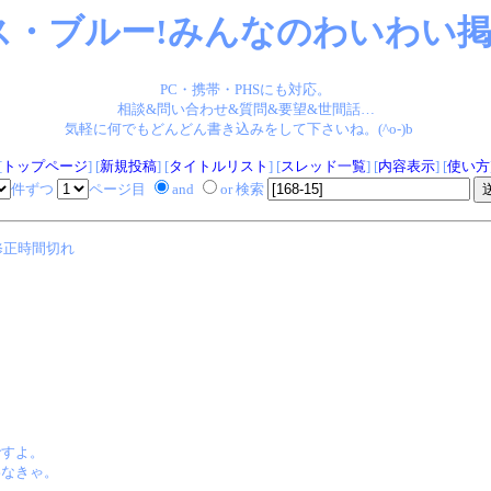
ス・ブルー!みんなのわいわい掲示
PC・携帯・PHSにも対応。
相談&問い合わせ&質問&要望&世間話…
気軽に何でもどんどん書き込みをして下さいね。(^o-)b
[
トップページ
] [
新規投稿
] [
タイトルリスト
] [
スレッド一覧
] [
内容表示
] [
使い方
件ずつ
ページ目
and
or 検索
修正時間切れ
ですよ。
わなきゃ。