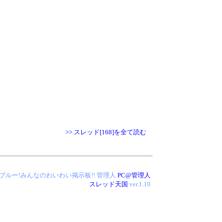
>> スレッド[168]を全て読む
 アイス・ブルー!みんなのわいわい掲示板!!
管理人
PC@管理人
スレッド天国
ver.1.10