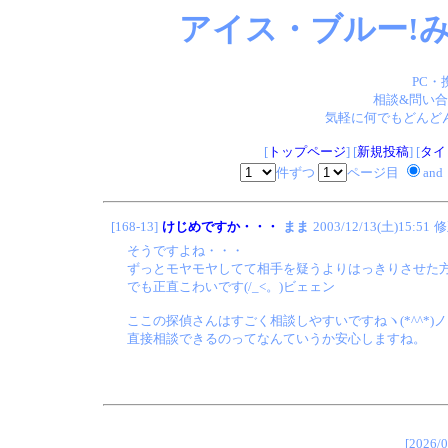
アイス・ブルー!み
PC・
相談&問い合
気軽に何でもどんどん
[
トップページ
] [
新規投稿
] [
タイ
件ずつ
ページ目
and
[168-13]
けじめですか・・・
まま
2003/12/13(土)15:51
修
そうですよね・・・
ずっとモヤモヤしてて相手を疑うよりはっきりさせた
でも正直こわいです(/_<。)ビェェン
ここの探偵さんはすごく相談しやすいですねヽ(*^^*)ノ
直接相談できるのってなんていうか安心しますね。
[202