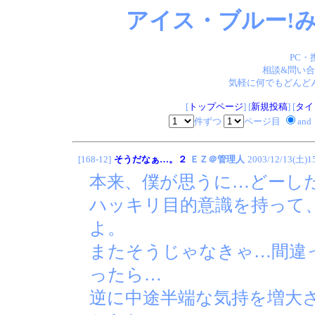
アイス・ブルー!み
PC・
相談&問い合
気軽に何でもどんどん
[
トップページ
] [
新規投稿
] [
タイ
件ずつ
ページ目
and
[168-12]
そうだなぁ…。２
ＥＺ＠管理人
2003/12/13(土)1
本来、僕が思うに…どーし
ハッキリ目的意識を持って
よ。
またそうじゃなきゃ…間違
ったら…
逆に中途半端な気持を増大