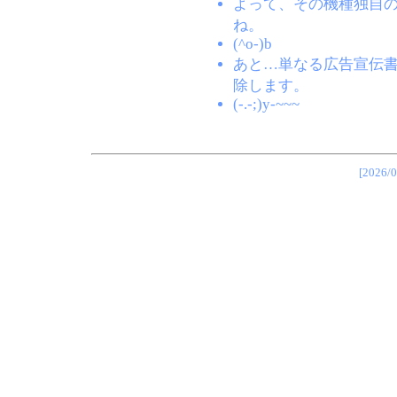
よって、その機種独自
ね。
(^o-)b
あと…単なる広告宣伝
除します。
(-.-;)y-~~~
[202