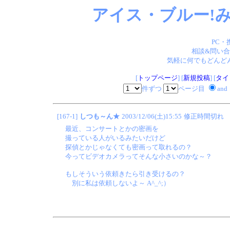
アイス・ブルー!み
PC・
相談&問い合
気軽に何でもどんどん
[
トップページ
] [
新規投稿
] [
タイ
件ずつ
ページ目
and
[167-1]
しつも～ん★
2003/12/06(土)15:55
修正時間切れ
最近、コンサートとかの密画を
撮っている人がいるみたいだけど
探偵とかじゃなくても密画って取れるの？
今ってビデオカメラってそんな小さいのかな～？
もしそういう依頼きたら引き受けるの？
別に私は依頼しないよ～ A^_^;）