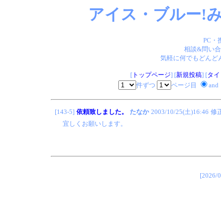
アイス・ブルー!み
PC・
相談&問い合
気軽に何でもどんどん
[
トップページ
] [
新規投稿
] [
タイ
件ずつ
ページ目
and
[143-5]
依頼致しました。
たなか
2003/10/25(土)16:46
修
宜しくお願いします。
[202