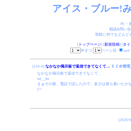
アイス・ブルー!み
PC・
相談&問い合
気軽に何でもどんどん
[
トップページ
] [
新規投稿
] [
タイ
件ずつ
ページ目
and
[143-4]
なかなか掲示板で返信できてなくて…
ＥＺ＠管理
なかなか掲示板で返信できてなくて…
m(＿)m
まぁその後、電話で話したので…多少は落ち着いたか
(^^ゞ
[202