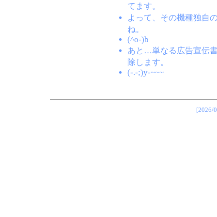
てます。
よって、その機種独自
ね。
(^o-)b
あと…単なる広告宣伝
除します。
(-.-;)y-~~~
[202