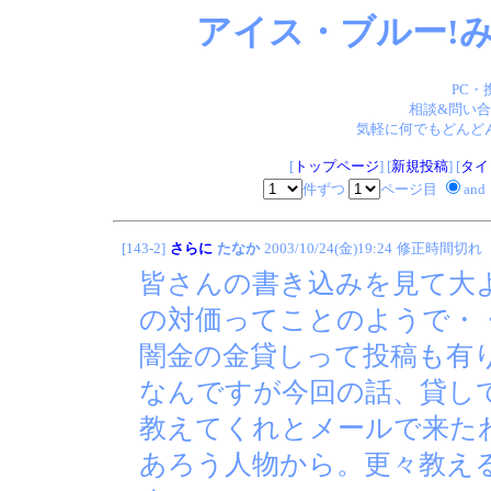
アイス・ブルー!み
PC・
相談&問い合
気軽に何でもどんどん
[
トップページ
] [
新規投稿
] [
タイ
件ずつ
ページ目
and
[143-2]
さらに
たなか
2003/10/24(金)19:24
修正時間切れ
皆さんの書き込みを見て大
の対価ってことのようで・
闇金の金貸しって投稿も有
なんですが今回の話、貸し
教えてくれとメールで来た
あろう人物から。更々教え