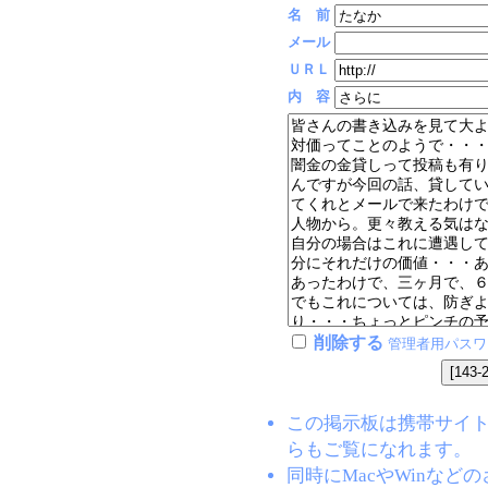
名 前
メール
ＵＲＬ
内 容
削除する
管理者用パスワ
この掲示板は携帯サイト(EZW
らもご覧になれます。
同時にMacやWinな