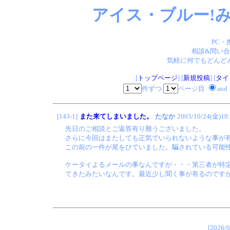
アイス・ブルー!み
PC・
相談&問い合
気軽に何でもどんどん
[
トップページ
] [
新規投稿
] [
タイ
件ずつ
ページ目
and
[143-1]
また来てしまいました。
たなか
2003/10/24(金)18
先日のご相談とご返答有り難うございました。
さらに今回はまたしても正気でいられないような事が
この前の一件が尾をひていました。騙されている可能
ケータイよるメールの事なんですが・・・第三者が特
てきたみたいなんです。最近少し聞く事が有るのですが
[202