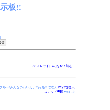
板!!
]
>> スレッド[142]を全て読む
 アイス・ブルー!みんなのわいわい掲示板!!
管理人
PC@管理人
スレッド天国
ver.1.10