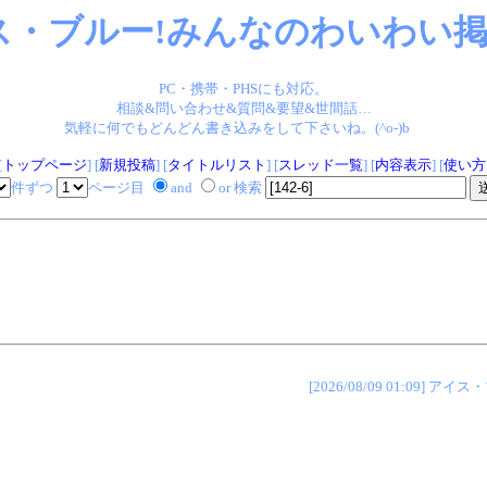
ス・ブルー!みんなのわいわい掲示
PC・携帯・PHSにも対応。
相談&問い合わせ&質問&要望&世間話…
気軽に何でもどんどん書き込みをして下さいね。(^o-)b
[
トップページ
] [
新規投稿
] [
タイトルリスト
] [
スレッド一覧
] [
内容表示
] [
使い方
件ずつ
ページ目
and
or 検索
[2026/08/09 01:09]