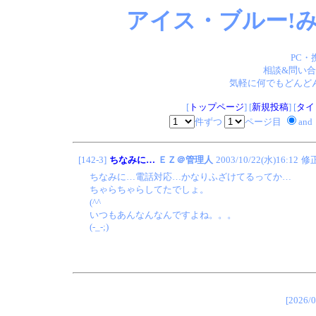
アイス・ブルー!み
PC・
相談&問い合
気軽に何でもどんどん
[
トップページ
] [
新規投稿
] [
タイ
件ずつ
ページ目
and
[142-3]
ちなみに…
ＥＺ＠管理人
2003/10/22(水)16:12
修
ちなみに…電話対応…かなりふざけてるってか…
ちゃらちゃらしてたでしょ。
(^^ゞ
いつもあんなんなんですよね。。。
(-_-;)
[202