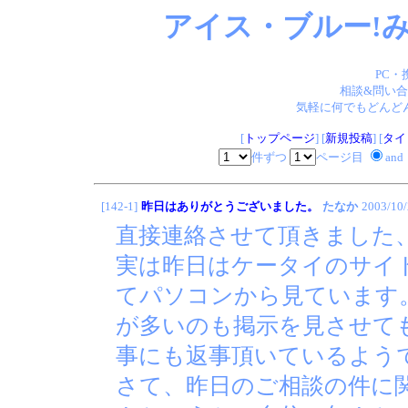
アイス・ブルー!み
PC・
相談&問い合
気軽に何でもどんどん
[
トップページ
] [
新規投稿
] [
タイ
件ずつ
ページ目
and
[142-1]
昨日はありがとうございました。
たなか
2003/10
直接連絡させて頂きました
実は昨日はケータイのサイ
てパソコンから見ています
が多いのも掲示を見させて
事にも返事頂いているよう
さて、昨日のご相談の件に