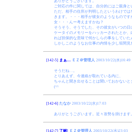
ありがとうございます。
ご対応の件に関しては、自分的にはご親身と
ただ、相手の住所が判明したというわけでは
きます。・・・相手が彼女のようなものです
女・・・んー考えますかね？
そうそう、そうでした、その彼女がいつの日
ケータイのメモリーをハッカーされたとか、
れば担保的な意味で何かしらの事をしていた
しかしこのようなお仕事の内情を少し垣間見
[142-5]
まぁ…
ＥＺ＠管理人
2003/10/22(水)16:49
そうだね…。
とりあえず、今連絡が取れている内に、
ちゃんと聞き出せることは聞いておかないと
(^^ゞ
[142-6]
たなか
2003/10/22(水)17:03
ありがとうございます。近々攻勢を掛けます
[142-7]
了解!
ＥＺ＠管理人
2003/10/22(水)23:03