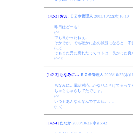
[142-2]
おぉ!
ＥＺ＠管理人
2003/10/22(水)16:10
昨日はどーも!
(^^ゞ
でも良かったねぇ。
そかそか。でも確かにあの状態になると…不
(-_-;)
でもまた元に戻れたってコトは…良かった良
(^-^)b
[142-3]
ちなみに…
ＥＺ＠管理人
2003/10/22(水)1
ちなみに…電話対応…かなりふざけてるって
ちゃらちゃらしてたでしょ。
(^^ゞ
いつもあんなんなんですよね。。。
(-_-;)
[142-4]
たなか
2003/10/22(水)16:42