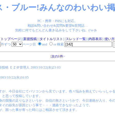
ス・ブルー!みんなのわいわい掲示
PC・携帯・PHSにも対応。
相談&問い合わせ&質問&要望&世間話…
気軽に何でもどんどん書き込みをして下さいね。(^o-)b
[
トップページ
] [
新規投稿
] [
タイトルリスト
] [
スレッド一覧
] [
内容表示
] [
使い方
件ずつ
ページ目
and
or 検索
[
次の1件
>
最新投稿
ＥＺ＠管理人
2003/10/22(水)23:03
2003/10/22(水)16:05
すが、今日会社にてパソコンから見ています。色々悩みを抱えていらっしゃ
、と思って投稿しています。
身の我慢の足りなさというか、自信の無さというかで、今日連絡が入り、今
タイの紛失が原因という事で・・・連絡できなかったようで。
が、困った事が有った時にはご相談させて頂きます。