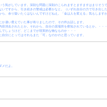
いう気がしています。深刻な問題に深刻のこられますとますますはまりそう
ないですから、引き続きの警戒は必要かなと。（いずれ自分の力で引き出し
から、余り疑いたくはないんですけどねえ。「金は人を変える」気もしますか
にか凄い脅えていた事が有りましたので、その件お話します。
内容消去されたとか。それから、自分の居場所を察知されているとか。・・
んでしょうけど、どこまでが現実的な物なものか・・・
た自分にとってはそれもまた「可」なのかのと思っています。
ダメだよ。
。