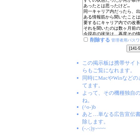
削除する
管理者用パスワ
この掲示板は携帯サイト(EZW
らもご覧になれます。
同時にMacやWinな
てます。
よって、その機種独自
ね。
(^o-)b
あと…単なる広告宣伝
除します。
(-.-;)y-~~~