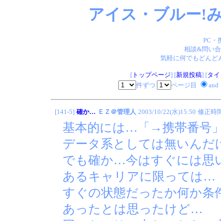
アイス・ブルー!み
PC・
相談&問い合
気軽に何でもどんどん
[
トップページ
] [
新規投稿
] [
タイ
件ずつ
ページ目
and
[141-5]
確か…
ＥＺ＠管理人
2003/10/22(水)15:50
修正時
基本的には…「→携帯番号
データ系としては無いんだ
でも確か…今はすぐには思
あるキャリアに限っては…
すぐの状態だったか何か条
あったとは思ったけど…