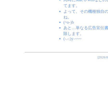
てます。
よって、その機種独自
ね。
(^o-)b
あと…単なる広告宣伝
除します。
(-.-;)y-~~~
[202