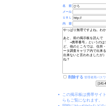
名 前
メール
ＵＲＬ
内 容
削除する
管理者用パスワ
この掲示板は携帯サイト(EZW
らもご覧になれます。
同時にMacやWinな