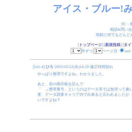
アイス・ブルー!み
PC・
相談&問い合
気軽に何でもどんどん
[
トップページ
] [
新規投稿
] [
タイ
件ずつ
ページ目
and
[141-4]
ひろ
2003/10/22(水)14:29
修正時間切れ
やっぱり無理ですよね。わかりました。
あと、前の掲示板を読んで
「 →携帯番号」というのはデータ系では無理って書
査、データ調査キャリア内で出来ると言われましたが
いですよね？