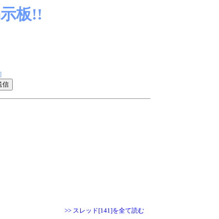
板!!
]
>> スレッド[141]を全て読む