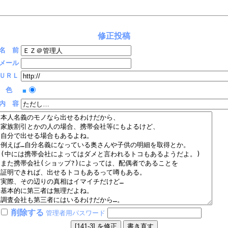
修正投稿
名 前
メール
ＵＲＬ
色
■
内 容
削除する
管理者用パスワード