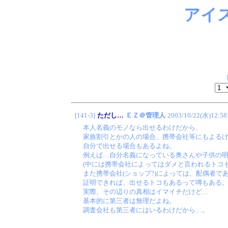
アイ
[141-3]
ただし…
ＥＺ＠管理人
2003/10/22(水)12:58
本人名義のモノなら出せるわけだから、
家族割引とかの人の場合、携帯会社等にもよる
自分で出せる場合もあるよね。
例えば…自分名義になっている奥さんや子供の
(中には携帯会社によってはダメと言われるトコ
また携帯会社(ショップ?)によっては、配偶者で
証明できれば、出せるトコもあるって噂もある
実際、その辺りの真相はイマイチだけど…
基本的に第三者は無理だよね。
調査会社も第三者にはいるわけだから…。