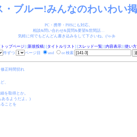
ス・ブルー!みんなのわいわい掲示
PC・携帯・PHSにも対応。
相談&問い合わせ&質問&要望&世間話…
気軽に何でもどんどん書き込みをして下さいね。(^o-)b
[
トップページ
] [
新規投稿
] [
タイトルリスト
] [
スレッド一覧
] [
内容表示
] [
使い方
件ずつ
ページ目
and
or 検索
修正時間切れ
けど、
明細を取得とか。
もあるようだよ。)
あることを
。