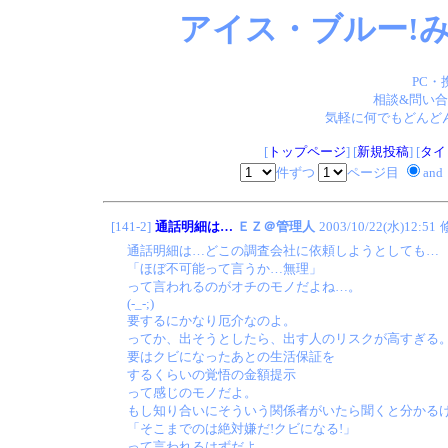
アイス・ブルー!み
PC・
相談&問い合
気軽に何でもどんどん
[
トップページ
] [
新規投稿
] [
タイ
件ずつ
ページ目
and
[141-2]
通話明細は…
ＥＺ＠管理人
2003/10/22(水)12:51
通話明細は…どこの調査会社に依頼しようとしても…
「ほぼ不可能って言うか…無理」
って言われるのがオチのモノだよね…。
(-_-;)
要するにかなり厄介なのよ。
ってか、出そうとしたら、出す人のリスクが高すぎる
要はクビになったあとの生活保証を
するくらいの覚悟の金額提示
って感じのモノだよ。
もし知り合いにそういう関係者がいたら聞くと分かる
「そこまでのは絶対嫌だ!クビになる!」
って言われるはずだよ。