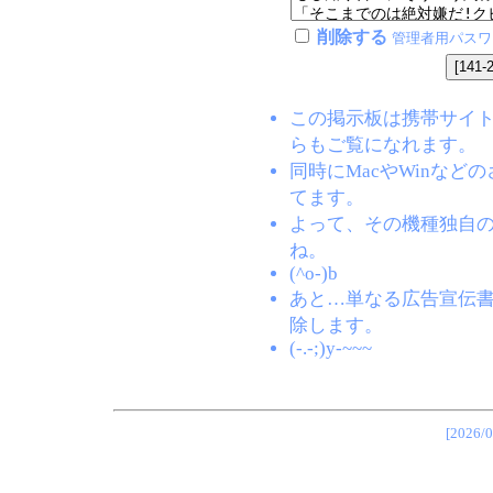
削除する
管理者用パスワ
この掲示板は携帯サイト(EZW
らもご覧になれます。
同時にMacやWinな
てます。
よって、その機種独自
ね。
(^o-)b
あと…単なる広告宣伝
除します。
(-.-;)y-~~~
[202