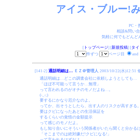
アイス・ブルー!み
PC・
相談&問い合
気軽に何でもどんどん
[
トップページ
] [
新規投稿
] [
タイ
件ずつ
ページ目
and
[141-2]
通話明細は…
ＥＺ＠管理人
2003/10/22(水)12:51
通話明細は…どこの調査会社に依頼しようとしても…
「ほぼ不可能って言うか…無理」
って言われるのがオチのモノだよね…。
(-_-;)
要するにかなり厄介なのよ。
ってか、出そうとしたら、出す人のリスクが高すぎる
要はクビになったあとの生活保証を
するくらいの覚悟の金額提示
って感じのモノだよ。
もし知り合いにそういう関係者がいたら聞くと分かる
「そこまでのは絶対嫌だ!クビになる!」
って言われるはずだよ。