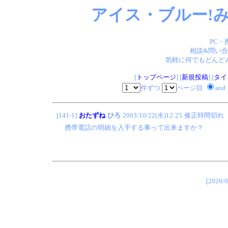
アイス・ブルー!み
PC・
相談&問い合
気軽に何でもどんどん
[
トップページ
] [
新規投稿
] [
タイ
件ずつ
ページ目
and
[141-1]
おたずね
ひろ
2003/10/22(水)12:25
修正時間切れ
携帯電話の明細を入手する事って出来ますか？
[202