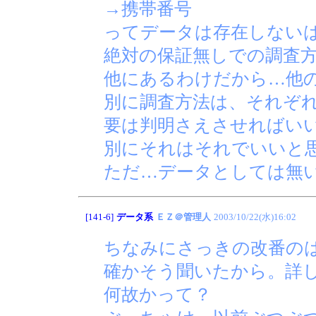
→携帯番号
ってデータは存在しない
絶対の保証無しでの調査
他にあるわけだから…他
別に調査方法は、それぞ
要は判明さえさせればい
別にそれはそれでいいと
ただ…データとしては無
[141-6]
データ系
ＥＺ＠管理人
2003/10/22(水)16:02
ちなみにさっきの改番の
確かそう聞いたから。詳
何故かって？