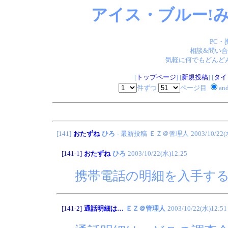
アイス・ブルー!み
PC・
相談&問い合
気軽に何でもどんどん
[
トップページ
] [
新規投稿
] [
タイ
件ずつ
ページ目
an
[141]
おたずね
ひろ
- 最新投稿
ＥＺ＠管理人
2003/10/22(
[141-1]
おたずね
ひろ
2003/10/22(水)12:25
携帯電話の明細を入手す
[141-2]
通話明細は…
ＥＺ＠管理人
2003/10/22(水)12:51