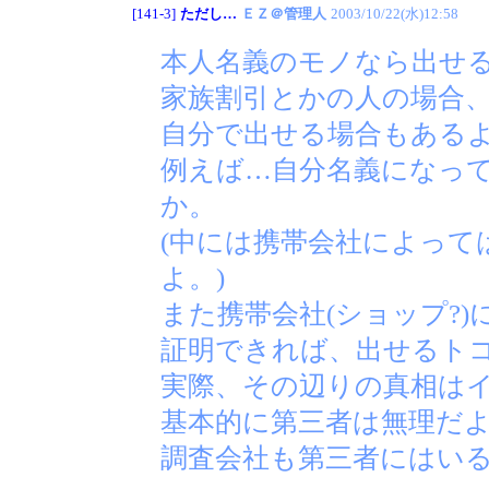
[141-3]
ただし…
ＥＺ＠管理人
2003/10/22(水)12:58
本人名義のモノなら出せ
家族割引とかの人の場合
自分で出せる場合もある
例えば…自分名義になっ
か。
(中には携帯会社によっ
よ。)
また携帯会社(ショップ?
証明できれば、出せるト
実際、その辺りの真相は
基本的に第三者は無理だ
調査会社も第三者にはい