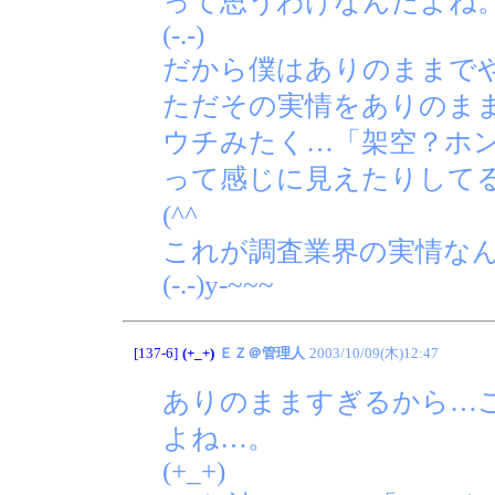
って思うわけなんだよね
(-.-)
だから僕はありのままで
ただその実情をありのま
ウチみたく…「架空？ホ
って感じに見えたりして
(^^ゞ
これが調査業界の実情な
(-.-)y-~~~
[137-6]
(+_+)
ＥＺ＠管理人
2003/10/09(木)12:47
ありのまますぎるから…
よね…。
(+_+)