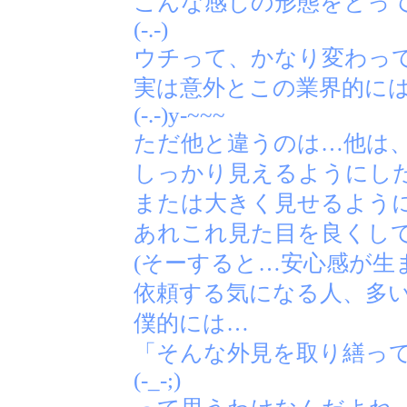
こんな感じの形態をとっ
(-.-)
ウチって、かなり変わっ
実は意外とこの業界的に
(-.-)y-~~~
ただ他と違うのは…他は
しっかり見えるようにし
または大きく見せるよう
あれこれ見た目を良くし
(そーすると…安心感が生
依頼する気になる人、多い
僕的には…
「そんな外見を取り繕っ
(-_-;)