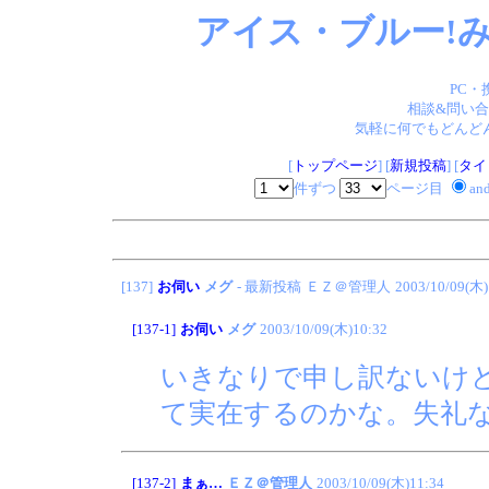
アイス・ブルー!み
PC・
相談&問い合
気軽に何でもどんどん
[
トップページ
] [
新規投稿
] [
タイ
件ずつ
ページ目
an
[137]
お伺い
メグ
- 最新投稿
ＥＺ＠管理人
2003/10/09(木)
[137-1]
お伺い
メグ
2003/10/09(木)10:32
いきなりで申し訳ないけ
て実在するのかな。失礼
[137-2]
まぁ…
ＥＺ＠管理人
2003/10/09(木)11:34