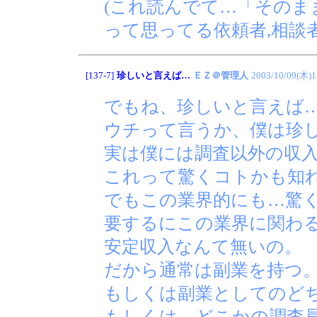
(これ読んでて…「そのま
って思ってる依頼者,相談者
[137-7]
珍しいと言えば…
ＥＺ＠管理人
2003/10/09(木)1
でもね、珍しいと言えば
ウチって言うか、僕は珍
実は僕には調査以外の収
これって驚くコトかも知
でもこの業界的にも…驚
要するにこの業界に関わ
安定収入なんて無いの。
だから通常は副業を持つ
もしくは副業としてのど
もしくは…どこかの調査