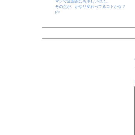
マジで全国的にも珍しいのよ。
その点が、かなり変わってるコトかな？
(^^ゞ