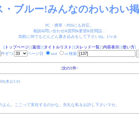
ス・ブルー!みんなのわいわい掲示
PC・携帯・PHSにも対応。
相談&問い合わせ&質問&要望&世間話…
気軽に何でもどんどん書き込みをして下さいね。(^o-)b
[
トップページ
] [
返信
] [
タイトルリスト
] [
スレッド一覧
] [
内容表示
] [
使い方
]
件ずつ
ページ目
and
or 検索
[
次の1件
>
/09(木)13:01
のよん。ここって実在するのかな。失礼な私をお許し下さいマセ。