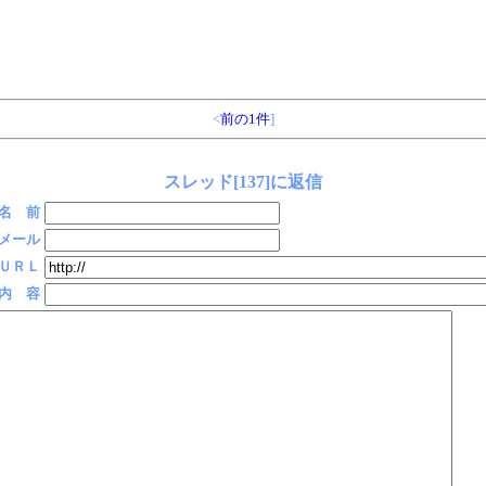
<
前の1件
]
スレッド[137]に返信
名 前
メール
ＵＲＬ
内 容