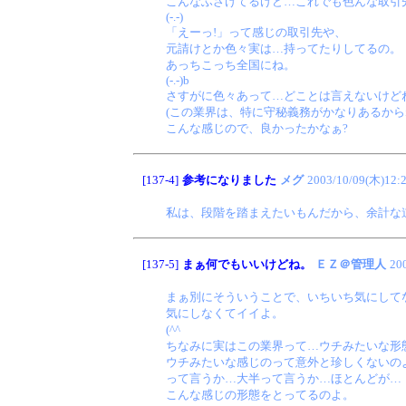
こんなふざけてるけど…これでも色んな取引
(-.-)
「えーっ!」って感じの取引先や、
元請けとか色々実は…持ってたりしてるの。
あっちこっち全国にね。
(-.-)b
さすがに色々あって…どことは言えないけど
(この業界は、特に守秘義務がかなりあるから
こんな感じので、良かったかなぁ?
[137-4]
参考になりました
メグ
2003/10/09(木)12:
私は、段階を踏まえたいもんだから、余計な道
[137-5]
まぁ何でもいいけどね。
ＥＺ＠管理人
20
まぁ別にそういうことで、いちいち気にして
気にしなくてイイよ。
(^^ゞ
ちなみに実はこの業界って…ウチみたいな形
ウチみたいな感じのって意外と珍しくないの
って言うか…大半って言うか…ほとんどが…
こんな感じの形態をとってるのよ。