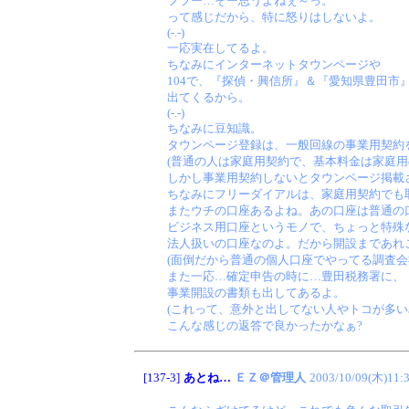
フツー…そー思うよねぇ～っ。
って感じだから、特に怒りはしないよ。
(-.-)
一応実在してるよ。
ちなみにインターネットタウンページや
104で、『探偵・興信所』＆『愛知県豊田市
出てくるから。
(-.-)
ちなみに豆知識。
タウンページ登録は、一般回線の事業用契約
(普通の人は家庭用契約で、基本料金は家庭
しかし事業用契約しないとタウンページ掲載
ちなみにフリーダイアルは、家庭用契約でも
またウチの口座あるよね。あの口座は普通の
ビジネス用口座というモノで、ちょっと特殊
法人扱いの口座なのよ。だから開設まであれ
(面倒だから普通の個人口座でやってる調査会
また一応…確定申告の時に…豊田税務署に、
事業開設の書類も出してあるよ。
(これって、意外と出してない人やトコが多い
こんな感じの返答で良かったかなぁ?
[137-3]
あとね…
ＥＺ＠管理人
2003/10/09(木)11: