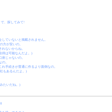
』で、探してみて!
をしていないと掲載されません。
用の方が安いの。
されないからね。
取得は可能なんだよ。)
口座じゃないの。
なの。
これ手続きが普通に作るより面倒なの。
社もあるんだよ。)
みたいだね。)
38