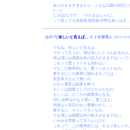
ありのまますぎるから…こんな口調の対応に
(+_+)
(これ読んでて…「そのままじゃん!」
って思ってる依頼者,相談者,仲間も多いはず…
[137-7]
珍しいと言えば…
ＥＺ＠管理人
2003/10/
でもね、珍しいと言えば…
ウチって言うか、僕は珍しいトコもあるのよ
実は僕には調査以外の収入がまるでないって
これって驚くコトかも知れない。
でもこの業界的にも…驚くべきコトなの。
要するにこの業界に関わるモノには…
安定収入なんて無いの。
だから通常は副業を持つ。
もしくは副業としてのどちらかなの。
もしくは…どこかの調査員となる。
(但し給料はかなり悪い。驚くほど。
何故なら安定のない業種だから。)
要するに…そういうモノなの。
でも僕には調査以外の収入がまるでない。
いわゆる専業って言うんだけど、
これって…この業界的には、かなり珍しいの