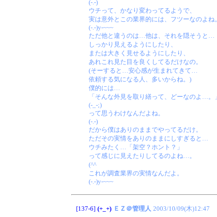
(-.-)
ウチって、かなり変わってるようで、
実は意外とこの業界的には、フツーなのよね
(-.-)y-~~~
ただ他と違うのは…他は、それを隠そうと…
しっかり見えるようにしたり、
または大きく見せるようにしたり、
あれこれ見た目を良くしてるだけなの。
(そーすると…安心感が生まれてきて…
依頼する気になる人、多いからね。)
僕的には…
「そんな外見を取り繕って、どーなのよ…。
(-_-;)
って思うわけなんだよね。
(-.-)
だから僕はありのままでやってるだけ。
ただその実情をありのままにしすぎると…
ウチみたく…「架空？ホント？」
って感じに見えたりしてるのよね…。
(^^ゞ
これが調査業界の実情なんだよ。
(-.-)y-~~~
[137-6]
(+_+)
ＥＺ＠管理人
2003/10/09(木)12:47