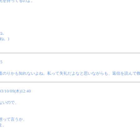
先を持ってるのよ。
ね。
ね。)
25
のりかも知れないよね。私って失礼だよなと思いながらも、返信を読んで救われ
03/10/09(木)12:40
ないので、
態って言うか、
よ。