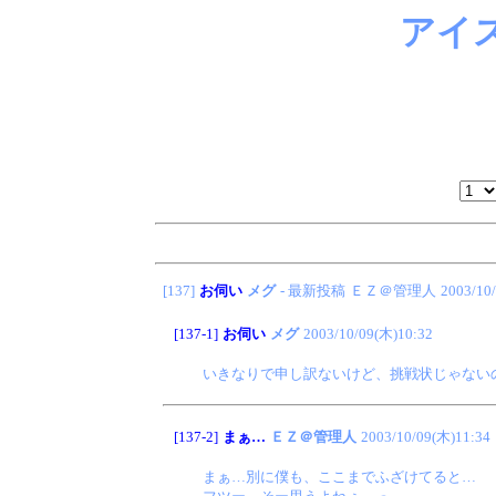
アイ
[137]
お伺い
メグ
- 最新投稿
ＥＺ＠管理人
2003/10
[137-1]
お伺い
メグ
2003/10/09(木)10:32
いきなりで申し訳ないけど、挑戦状じゃない
[137-2]
まぁ…
ＥＺ＠管理人
2003/10/09(木)11:34
まぁ…別に僕も、ここまでふざけてると…