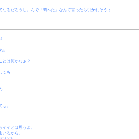
てなるだろうし。んで「調べた」なんて言ったら引かれそう；
24
ね。
ことは何かなぁ？
しても
の
ても。
もイイとは思うよ。
山いるから。
だけどね。