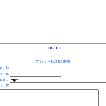
<
前の1件
]
スレッド[136]に返信
名 前
メール
ＵＲＬ
内 容