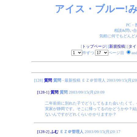
アイス・ブルー!み
PC・
相談&問い合
気軽に何でもどんどん
[
トップページ
] [
新規投稿
] [
タイ
件ずつ
ページ目
an
[128]
質問
質問
- 最新投稿
ＥＺ＠管理人
2003/09/15(月)20
[128-1]
質問
質問
2003/09/15(月)20:09
二年前前に別れた子でどうしてもまた会いたくて、
実家が静岡です。そこに帰ってるのかどうかや？結
ないんですがどれくらいかかりますか？
[128-2]
ふむ
ＥＺ＠管理人
2003/09/15(月)20:17