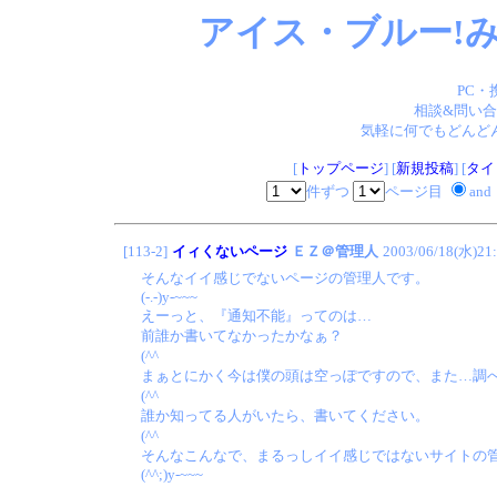
アイス・ブルー!み
PC・
相談&問い合
気軽に何でもどんどん
[
トップページ
] [
新規投稿
] [
タイ
件ずつ
ページ目
and
[113-2]
イィくないページ
ＥＺ＠管理人
2003/06/18(水)21
そんなイイ感じでないページの管理人です。
(-.-)y-~~~
えーっと、『通知不能』ってのは…
前誰か書いてなかったかなぁ？
(^^ゞ
まぁとにかく今は僕の頭は空っぽですので、また…調
(^^ゞ
誰か知ってる人がいたら、書いてください。
(^^ゞ
そんなこんなで、まるっしイイ感じではないサイトの
(^^;)y-~~~