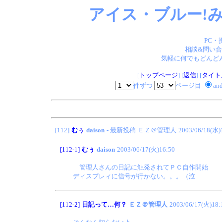
アイス・ブルー!み
PC・
相談&問い合
気軽に何でもどんどん
[
トップページ
] [
返信
] [
タイト
件ずつ
ページ目
an
[112]
むぅ
daison
- 最新投稿
ＥＺ＠管理人
2003/06/18(水)
[112-1]
むぅ
daison
2003/06/17(火)16:50
管理人さんの日記に触発されてＰＣ自作開始
ディスプレィに信号が行かない。。。（泣
[112-2]
日記って…何？
ＥＺ＠管理人
2003/06/17(火)18: