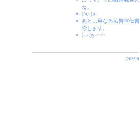
ね。
(^o-)b
あと…単なる広告宣伝
除します。
(-.-;)y-~~~
[202