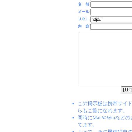
名 前
メール
ＵＲＬ
内 容
この掲示板は携帯サイト(EZW
らもご覧になれます。
同時にMacやWinな
てます。
よって、その機種独自