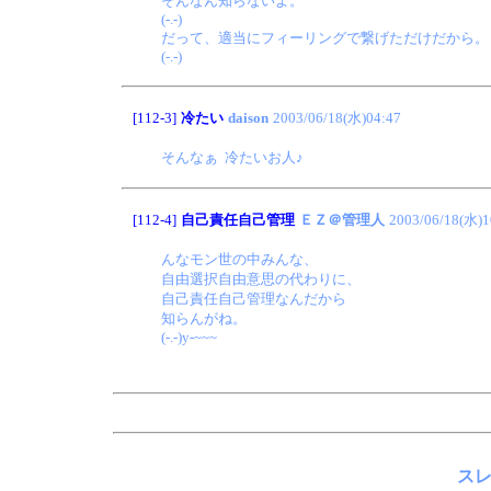
そんなん知らないよ。
(-.-)
だって、適当にフィーリングで繋げただけだから。
(-.-)
[112-3]
冷たい
daison
2003/06/18(水)04:47
そんなぁ 冷たいお人♪
[112-4]
自己責任自己管理
ＥＺ＠管理人
2003/06/18(水)1
んなモン世の中みんな、
自由選択自由意思の代わりに、
自己責任自己管理なんだから
知らんがね。
(-.-)y-~~~
スレ