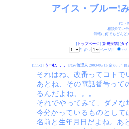
アイス・ブルー!み
PC・
相談&問い合
気軽に何でもどんどん
[
トップページ
] [
新規投稿
] [
タイ
件ずつ
ページ目
and
[111-2]
うーむ。。。
PC@管理人
2003/06/13(金)06:34
修
それはね、改番ってコトで
あとね、その電話番号って
るんだよね。。。
それでやってみて、ダメな
今分かっているものとして
名前と生年月日だよね。あ