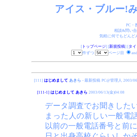
アイス・ブルー!み
PC・
相談&問い合
気軽に何でもどんどん
[
トップページ
] [
新規投稿
] [
タイ
件ずつ
ページ目
an
[111]
はじめまして
あきら
- 最新投稿
PC@管理人
2003/06
[111-1]
はじめまして
あきら
2003/06/13(金)04:08
データ調査でお聞きした
まった人の新しい一般電
以前の一般電話番号と前
日と出身高校ぐらいしか