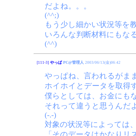
だよね。。。
(^^;)
もう少し細かい状況等を
いろんな判断材料にもな
(^^)
[111-3]
やっぱ
PC@管理人
2003/06/13(金)06:42
やっぱね、言われるがま
ホイホイとデータを取得
僕らとしては、お金にも
それって違うと思うんだ
(-.-)
対象の状況等によっては
「そのデータはかなりリ