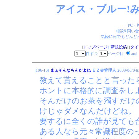
アイス・ブルー!み
PC・
相談&問い合
気軽に何でもどんどん
[
トップページ
] [
新規投稿
] [
タイ
件ずつ
ページ目
and
[106-16]
まぁそんなもんだよね
ＥＺ＠管理人
2003/06/04
教えて貰えることと言った
ホントに本格的に調査をし
そんだけのお茶を濁すだけ
けじゃダメなんだけどね。
要するに全くの誰が見ても
ある人なら元々常識程度の