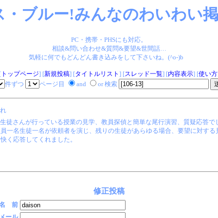
ス・ブルー!みんなのわいわい掲示
PC・携帯・PHSにも対応。
相談&問い合わせ&質問&要望&世間話…
気軽に何でもどんどん書き込みをして下さいね。(^o-)b
[
トップページ
] [
新規投稿
] [
タイトルリスト
] [
スレッド一覧
] [
内容表示
] [
使い方
件ずつ
ページ目
and
or 検索
れ
は生徒さんが行っている授業の見学、教員探偵と簡単な尾行演習、質疑応答で
員一名生徒一名が依頼者を演じ、残りの生徒があらゆる場合、要望に対する
て快く応答してくれました。
修正投稿
名 前
メール