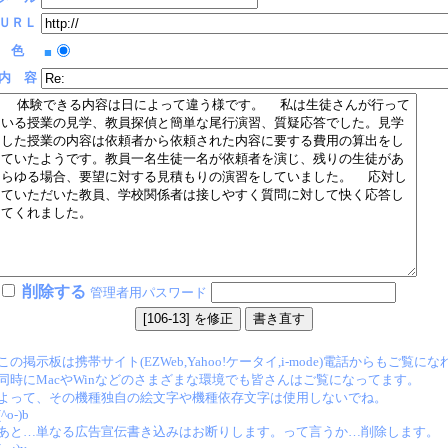
ＵＲＬ
色
■
内 容
削除する
管理者用パスワード
この掲示板は携帯サイト(EZWeb,Yahoo!ケータイ,i-mode)電話からもご覧に
同時にMacやWinなどのさまざまな環境でも皆さんはご覧になってます。
よって、その機種独自の絵文字や機種依存文字は使用しないでね。
(^o-)b
あと…単なる広告宣伝書き込みはお断りします。って言うか…削除します。