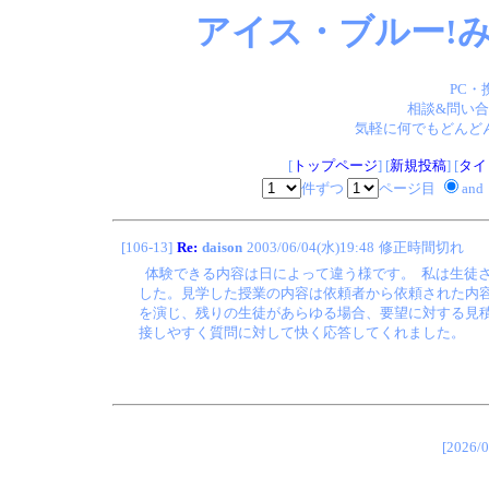
アイス・ブルー!み
PC・
相談&問い合
気軽に何でもどんどん
[
トップページ
] [
新規投稿
] [
タイ
件ずつ
ページ目
and
[106-13]
Re:
daison
2003/06/04(水)19:48
修正時間切れ
体験できる内容は日によって違う様です。 私は生徒
した。見学した授業の内容は依頼者から依頼された内
を演じ、残りの生徒があらゆる場合、要望に対する見
接しやすく質問に対して快く応答してくれました。
[202