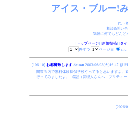
アイス・ブルー!み
PC・
相談&問い合
気軽に何でもどんどん
[
トップページ
] [
新規投稿
] [
タイ
件ずつ
ページ目
and
[106-10]
お邪魔致します
daison
2003/06/03(火)16:47
修正
関東圏内で無料体験探偵学校やってると思いますよ、直
行ってみましたよ。 追記（管理人さんへ、プリティー
[202