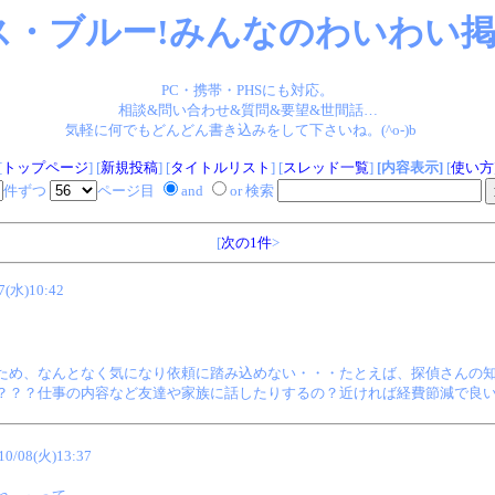
ス・ブルー!みんなのわいわい掲示
PC・携帯・PHSにも対応。
相談&問い合わせ&質問&要望&世間話…
気軽に何でもどんどん書き込みをして下さいね。(^o-)b
[
トップページ
] [
新規投稿
] [
タイトルリスト
] [
スレッド一覧
]
[内容表示]
[
使い方
件ずつ
ページ目
and
or 検索
[
次の1件
>
7(水)10:42
ため、なんとなく気になり依頼に踏み込めない・・・たとえば、探偵さんの
？？？仕事の内容など友達や家族に話したりするの？近ければ経費節減で良
10/08(火)13:37