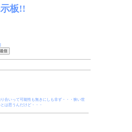
板!!
]
知り合いって可能性も無きにしも非ず・・・狭い世
いとは思うんだけど・・・