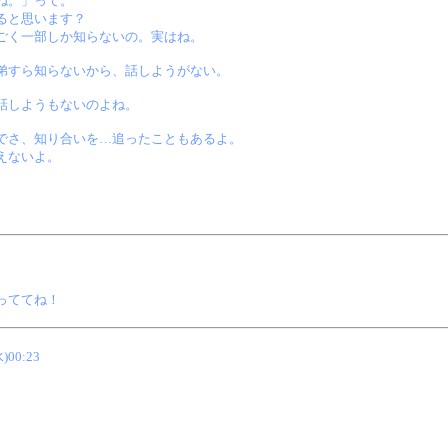
ね。」って。
ると思います？
ごく一部しか知らないの。実はね。
弟すら知らないから、話しようがない。
話しようもないのよね。
でさ、知り合いを…追ったこともあるよ。
えないよ。
っててね！
水)00:23