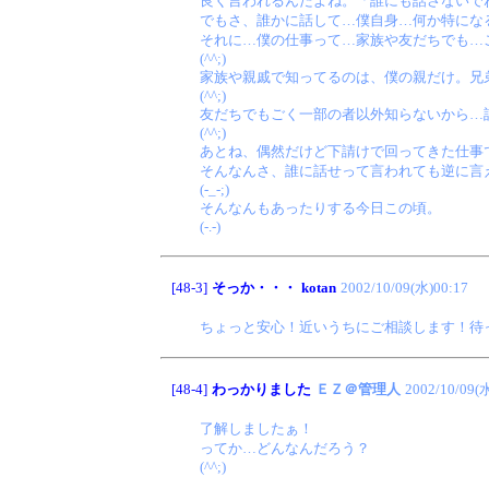
良く言われるんだよね。「誰にも話さないで
でもさ、誰かに話して…僕自身…何か特にな
それに…僕の仕事って…家族や友だちでも…
(^^;)
家族や親戚で知ってるのは、僕の親だけ。兄
(^^;)
友だちでもごく一部の者以外知らないから…
(^^;)
あとね、偶然だけど下請けで回ってきた仕事
そんなんさ、誰に話せって言われても逆に言
(-_-;)
そんなんもあったりする今日この頃。
(-.-)
[48-3]
そっか・・・
kotan
2002/10/09(水)00:17
ちょっと安心！近いうちにご相談します！待
[48-4]
わっかりました
ＥＺ＠管理人
2002/10/09(
了解しましたぁ！
ってか…どんなんだろう？
(^^;)