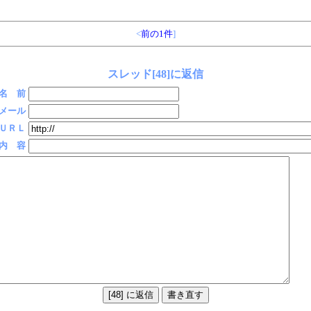
<
前の1件
]
スレッド[48]に返信
名 前
メール
ＵＲＬ
内 容