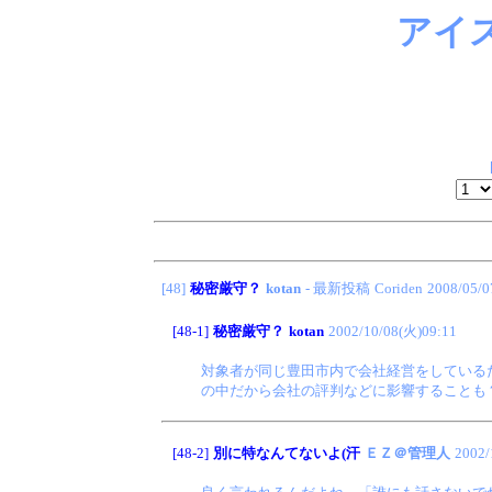
アイ
[48]
秘密厳守？
kotan
- 最新投稿
Coriden
2008/05/0
[48-1]
秘密厳守？
kotan
2002/10/08(火)09:11
対象者が同じ豊田市内で会社経営をしている
の中だから会社の評判などに影響することも
[48-2]
別に特なんてないよ(汗
ＥＺ＠管理人
2002/