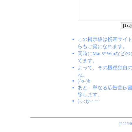
この掲示板は携帯サイト(EZW
らもご覧になれます。
同時にMacやWinな
てます。
よって、その機種独自
ね。
(^o-)b
あと…単なる広告宣伝
除します。
(-.-;)y-~~~
[202