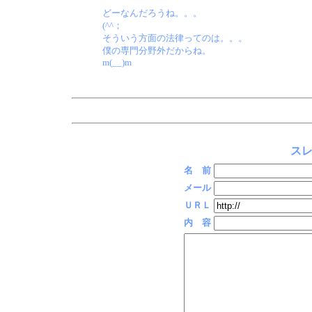
どーなんだろうね。。。
(^^；
そういう方面の法律ってのは。。。
僕の専門分野外だからね。
m(__)m
スレ
名 前
メール
ＵＲＬ
内 容