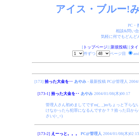
アイス・ブルー!み
PC・
相談&問い合
気軽に何でもどんどん
[
トップページ
] [
新規投稿
] [
タイ
件ずつ
ページ目
an
[173]
拾った大金を‥
あやみ
- 最新投稿
PC@管理人
2004/
[173-1]
拾った大金を‥
あやみ
2004/01/08(木)00:17
管理人さん初めましてですm(_ _)mちょっと下ら
けなかったら犯罪になるんですか？？拾った日から
さい(>_<)
[173-2]
えーっと。。。
PC@管理人
2004/01/08(木)02:1