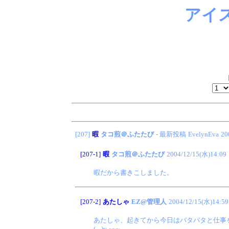
アイ
[207]
暇
タコ煎＠ふたたび
- 最新投稿
EvelynEva
20
[207-1]
暇
タコ煎＠ふたたび
2004/12/15(水)14:09
暇だから書きこしました。
[207-2]
あたしゃ
EZ@管理人
2004/12/15(水)14:59
あたしゃ、起きてから今日はバタバタと仕事
(-.-)y-~~~