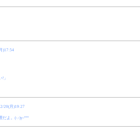
月)17:54
!」
12/20(月)19:27
-.-)y-°°°