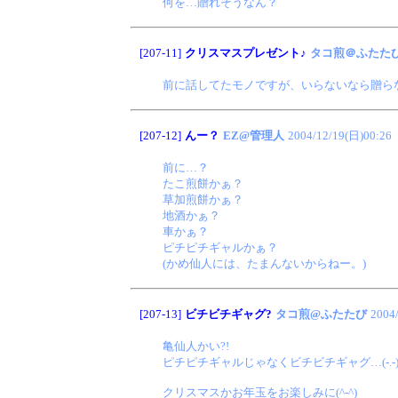
何を…贈れそうなん？
[207-11]
クリスマスプレゼント♪
タコ煎＠ふたた
前に話してたモノですが、いらないなら贈らない
[207-12]
んー？
EZ@管理人
2004/12/19(日)00:26
前に…？
たこ煎餅かぁ？
草加煎餅かぁ？
地酒かぁ？
車かぁ？
ピチピチギャルかぁ？
(かめ仙人には、たまんないからねー。)
[207-13]
ビチビチギャグ?
タコ煎@ふたたび
2004
亀仙人かい?!
ピチピチギャルじゃなくビチビチギャグ…(-.-)y-
クリスマスかお年玉をお楽しみに(^-^)