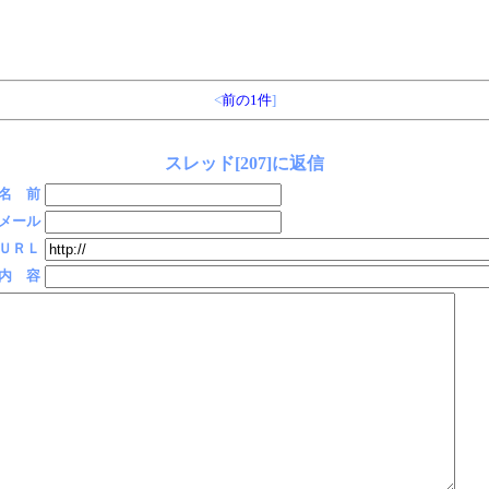
<
前の1件
]
スレッド[207]に返信
名 前
メール
ＵＲＬ
内 容