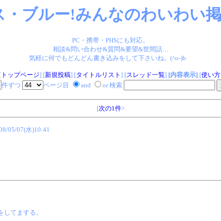
ス・ブルー!みんなのわいわい掲示
PC・携帯・PHSにも対応。
相談&問い合わせ&質問&要望&世間話…
気軽に何でもどんどん書き込みをして下さいね。(^o-)b
[
トップページ
] [
新規投稿
] [
タイトルリスト
] [
スレッド一覧
]
[内容表示]
[
使い方
件ずつ
ページ目
and
or 検索
[
次の1件
>
08/05/07(水)10:41
をしてまする。