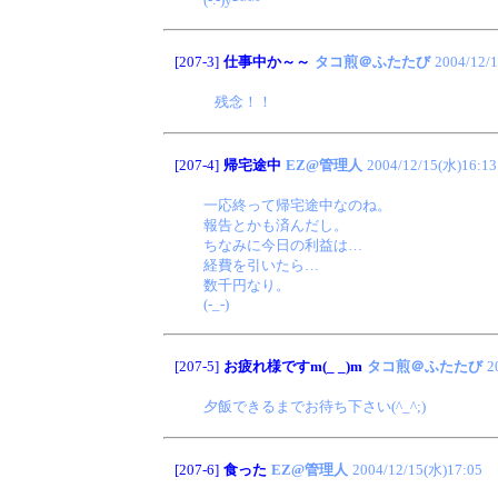
[207-3]
仕事中か～～
タコ煎＠ふたたび
2004/12/
残念！！
[207-4]
帰宅途中
EZ@管理人
2004/12/15(水)16:13
一応終って帰宅途中なのね。
報告とかも済んだし。
ちなみに今日の利益は…
経費を引いたら…
数千円なり。
(-_-)
[207-5]
お疲れ様ですm(_ _)m
タコ煎＠ふたたび
2
夕飯できるまでお待ち下さい(^_^;)
[207-6]
食った
EZ@管理人
2004/12/15(水)17:05