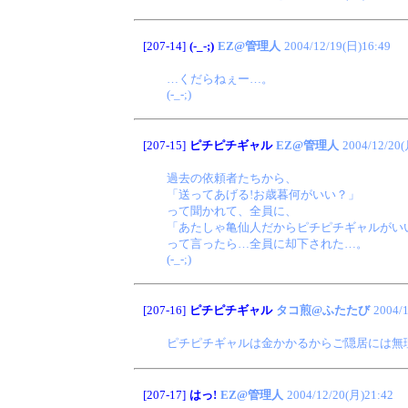
[207-14]
(-_-;)
EZ@管理人
2004/12/19(日)16:49
…くだらねぇー…。
(-_-;)
[207-15]
ピチピチギャル
EZ@管理人
2004/12/20(
過去の依頼者たちから、
「送ってあげる!お歳暮何がいい？」
って聞かれて、全員に、
「あたしゃ亀仙人だからピチピチギャルがいい
って言ったら…全員に却下された…。
(-_-;)
[207-16]
ピチピチギャル
タコ煎@ふたたび
2004/
ピチピチギャルは金かかるからご隠居には無理だよ。(
[207-17]
はっ!
EZ@管理人
2004/12/20(月)21:42